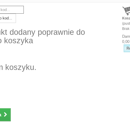
 kod...
Kos
(pust
Brak
kt dodany poprawnie do
Dar
o koszyka
0,00
R
m koszyku.
a