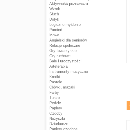
Aktywność poznawcza
Wzrok
Słuch
Dotyk
Logiczne myślenie
Pamięć
Mowa
Angielski dla seniorów
Relacje społeczne
Gry towarzyskie
Gry ruchowe
Bale i uroczystości
Arteterapia
Instrumenty muzyczne
Kredki
Pastele
Ołówki, mazaki
Farby
Tusze
Pędzle
Papiery
Ozdoby
Nożyczki
Dziurkacze
Papiery ozdobne