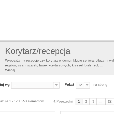
Korytarz/recepcja
Wyposażymy recepcję czy korytarz w domu i klubie seniora, olbrzymi wybó
regałów, szaf i szafek, ławek korytarzowych, krzeseł foteli i sof, ...
Więcej
tuj wg
Pokaż
na stronę
--
12
azuje 1 - 12 z 253 elementów
Poprzedni
1
2
3
...
22