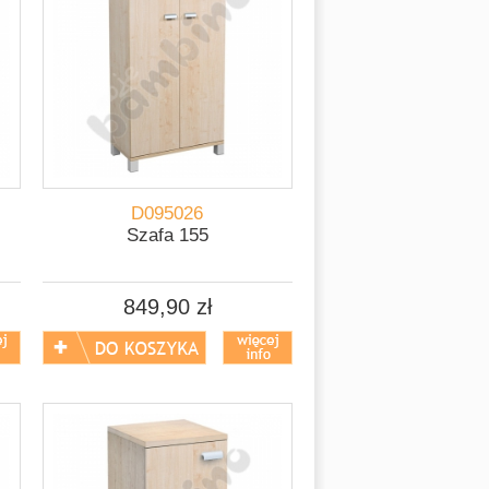
D095026
Szafa 155
849,90 zł