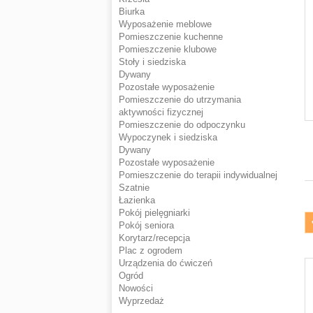
Biurka
Wyposażenie meblowe
Pomieszczenie kuchenne
Pomieszczenie klubowe
Stoły i siedziska
Dywany
Pozostałe wyposażenie
Pomieszczenie do utrzymania
aktywności fizycznej
Pomieszczenie do odpoczynku
Wypoczynek i siedziska
Dywany
Pozostałe wyposażenie
Pomieszczenie do terapii indywidualnej
Szatnie
Łazienka
Pokój pielęgniarki
Pokój seniora
Korytarz/recepcja
Plac z ogrodem
Urządzenia do ćwiczeń
Ogród
Nowości
Wyprzedaż