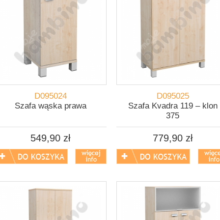
D095024
D095025
Szafa wąska prawa
Szafa Kvadra 119 – klon
375
549,90 zł
779,90 zł