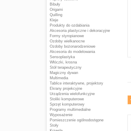
Bibuły
Origami
Quilling
Kleje
Produkty do ozdabiania
Akcesoria plastyczne i dekoracyjne
Formy styropianowe
Ozdoby wielkanocne
Ozdoby bożonarodzeniowe
Akcesoria do modelowania
Sensoplastyka
Włóczki, krosna
Stół terapeutyczny
Magiczny dywan
Multimedia
Tablice interaktywne, projektory
Ekrany projekcyjne
Urządzenia wielofunkcyjne
Stoliki komputerowe
Sprzęt komputerowy
Programy multimedialne
Wyposażenie
Pomieszczenie ogólnodostępne
Stoły
Krzesła