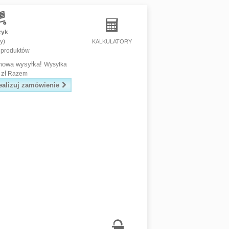
zyk
y)
KALKULATORY
 produktów
mowa wysyłka!
Wysyłka
 zł
Razem
ealizuj zamówienie