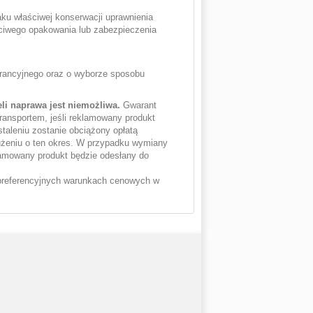
ku właściwej konserwacji uprawnienia
ściwego opakowania lub zabezpieczenia
warancyjnego oraz o wyborze sposobu
i naprawa jest niemożliwa.
Gwarant
ansportem, jeśli reklamowany produkt
aleniu zostanie obciążony opłatą
użeniu o ten okres. W przypadku wymiany
lamowany produkt będzie odesłany do
preferencyjnych warunkach cenowych w