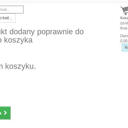
 kod...
Kos
(pust
Brak
kt dodany poprawnie do
Dar
o koszyka
0,00
R
m koszyku.
a