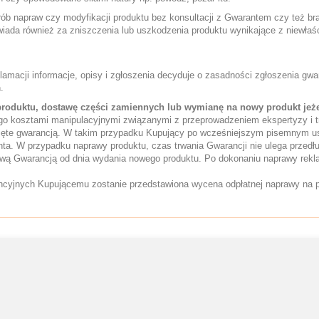
ób napraw czy modyfikacji produktu bez konsultacji z Gwarantem czy też bra
iada również za zniszczenia lub uszkodzenia produktu wynikające z niewła
lamacji informacje, opisy i zgłoszenia decyduje o zasadności zgłoszenia g
.
roduktu, dostawę części zamiennych lub wymianę na nowy produkt jeżel
go kosztami manipulacyjnymi związanymi z przeprowadzeniem ekspertyzy i tr
bjęte gwarancją. W takim przypadku Kupujący po wcześniejszym pisemnym ust
a. W przypadku naprawy produktu, czas trwania Gwarancji nie ulega przedł
 nową Gwarancją od dnia wydania nowego produktu. Po dokonaniu naprawy rek
cyjnych Kupującemu zostanie przedstawiona wycena odpłatnej naprawy na 