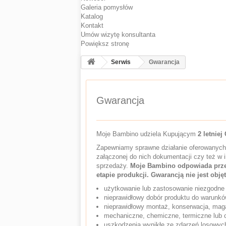
Galeria pomysłów
Katalog
Kontakt
Umów wizytę konsultanta
Powiększ stronę
Serwis
Gwarancja
Gwarancja
Moje Bambino udziela Kupującym
2 letniej
Zapewniamy sprawne działanie oferowanych 
załączonej do nich dokumentacji czy też w 
sprzedaży.
Moje Bambino odpowiada prze
etapie produkcji. Gwarancją nie jest obj
użytkowanie lub zastosowanie niezgodne 
nieprawidłowy dobór produktu do warunkó
nieprawidłowy montaż, konserwacja, mag
mechaniczne, chemiczne, termiczne lub 
uszkodzenia wynikłe ze zdarzeń losowych