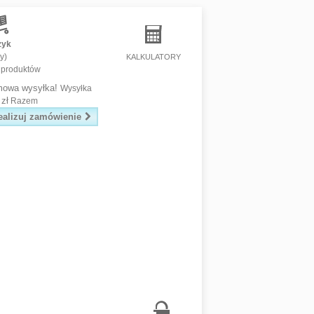
zyk
y)
KALKULATORY
 produktów
mowa wysyłka!
Wysyłka
 zł
Razem
ealizuj zamówienie