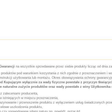
 Gwarancji
na wszystkie sprzedawane przez siebie produkty licząc od dnia za
produktów pod warunkiem korzystania z nich zgodnie z przeznaczeniem i wa
instrukcji użytkowania lub montażu. Okres obowiązywania ochrony gwarancyjne
d Kupującym wyłącznie za wady fizyczne powstałe z przyczyn tkwiący
ęte naturalne zużycie produktów oraz wady powstałe z winy Użytkownika
z zaleceniami producenta,
w istniejących w miejscu przeznaczenia,
azynowanie i przenoszenie produktu z wyłączeniem usług świadczonych prz
celowe uszkodzenia produktu,
 czy spowodowane siłami natury np. powódź, pożar itd.