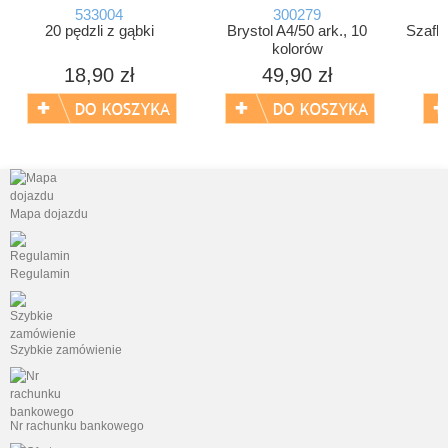
533004
300279
20 pędzli z gąbki
Brystol A4/50 ark., 10
Szafka
kolorów
18,90 zł
49,90 zł
Mapa dojazdu
Regulamin
Szybkie zamówienie
Nr rachunku bankowego