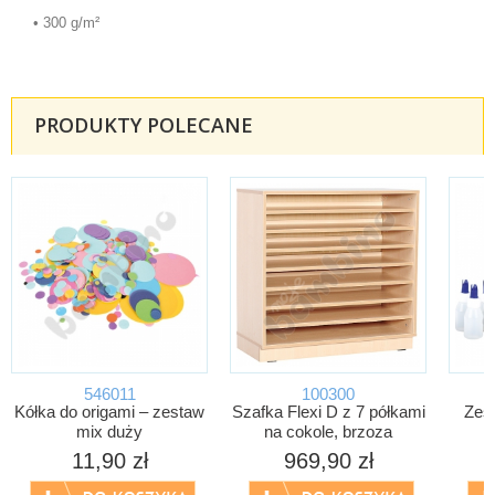
• 300 g/m²
PRODUKTY POLECANE
546011
100300
Kółka do origami – zestaw
Szafka Flexi D z 7 półkami
Zest
mix duży
na cokole, brzoza
1
11,90 zł
969,90 zł