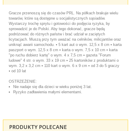
Gracze przenoszą się do czasów PRL. Na półkach brakuje wielu
towarów, które są dostępne u socjalistycznych sąsiadów.
Wystarczy trochę sprytu i gotowości do podjęcia ryzyka, by
sprowadzić je do Polski. Aby tego dokonać, gracze będą
podróżować do różnych państw i brać udział w zaciętych
licytacjach. Muszą przy tym uważać na celników, milicjantów oraz
uniknąć awarii samochodu. • 5 kart aut o wym. 12,5 x 8 cm • karta
paszport o wym. 12,5 x 8 cm • karta o wym. 7,5 x 10 cm • karta
"po ruchu dobierz kartę" o wym. 4 x 7,5 cm • gazeta "Forum
ludowe" 4 str. o wym. 33 x 19 cm • 25 kartoników z produktami o
wym. 3,2 x 3,2 cm • 110 kart o wym. 6 x 9 cm • od 3 do 5 graczy
• od 10 lat
OSTRZEŻENIE:
Nie nadaje się dla dzieci w wieku poniżej 3 lat.
Ryzyko zadławienia małymi elementami.
PRODUKTY POLECANE