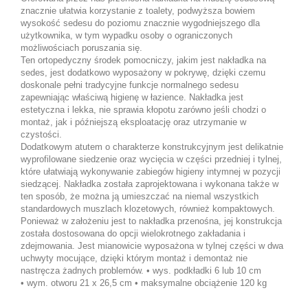
znacznie ułatwia korzystanie z toalety, podwyższa bowiem
wysokość sedesu do poziomu znacznie wygodniejszego dla
użytkownika, w tym wypadku osoby o ograniczonych
możliwościach poruszania się.
Ten ortopedyczny środek pomocniczy, jakim jest nakładka na
sedes, jest dodatkowo wyposażony w pokrywę, dzięki czemu
doskonale pełni tradycyjne funkcje normalnego sedesu
zapewniając właściwą higienę w łazience. Nakładka jest
estetyczna i lekka, nie sprawia kłopotu zarówno jeśli chodzi o
montaż, jak i późniejszą eksploatację oraz utrzymanie w
czystości.
Dodatkowym atutem o charakterze konstrukcyjnym jest delikatnie
wyprofilowane siedzenie oraz wycięcia w części przedniej i tylnej,
które ułatwiają wykonywanie zabiegów higieny intymnej w pozycji
siedzącej. Nakładka została zaprojektowana i wykonana także w
ten sposób, że można ją umieszczać na niemal wszystkich
standardowych muszlach klozetowych, również kompaktowych.
Ponieważ w założeniu jest to nakładka przenośna, jej konstrukcja
została dostosowana do opcji wielokrotnego zakładania i
zdejmowania. Jest mianowicie wyposażona w tylnej części w dwa
uchwyty mocujące, dzięki którym montaż i demontaż nie
nastręcza żadnych problemów. • wys. podkładki 6 lub 10 cm
• wym. otworu 21 x 26,5 cm • maksymalne obciążenie 120 kg