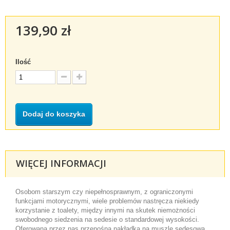
139,90 zł
Ilość
Dodaj do koszyka
WIĘCEJ INFORMACJI
Osobom starszym czy niepełnosprawnym, z ograniczonymi
funkcjami motorycznymi, wiele problemów nastręcza niekiedy
korzystanie z toalety, między innymi na skutek niemożności
swobodnego siedzenia na sedesie o standardowej wysokości.
Oferowana przez nas przenośna nakładka na muszlę sedesową