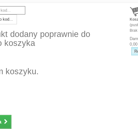
 kod...
Kos
(pust
Brak
kt dodany poprawnie do
Dar
o koszyka
0,00
R
m koszyku.
a