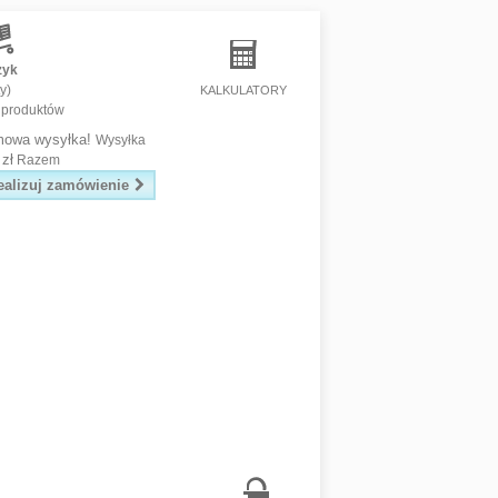
zyk
y)
KALKULATORY
 produktów
mowa wysyłka!
Wysyłka
 zł
Razem
ealizuj zamówienie