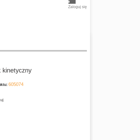
Zaloguj się
 kinetyczny
605074
ktu:
uj